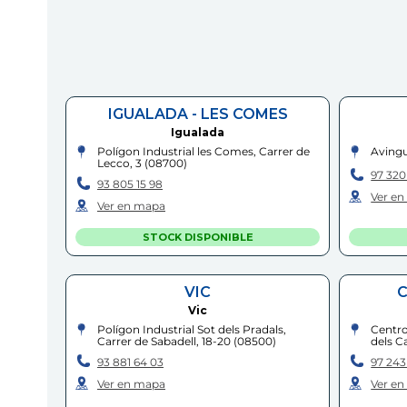
IGUALADA - LES COMES
Igualada
Polígon Industrial les Comes, Carrer de
Avingu
Lecco, 3
(
08700
)
97 320
93 805 15 98
Ver e
Ver en mapa
STOCK DISPONIBLE
VIC
C
Vic
Polígon Industrial Sot dels Pradals,
Centro
Carrer de Sabadell, 18-20
(
08500
)
dels Ca
93 881 64 03
97 243
Ver en mapa
Ver e