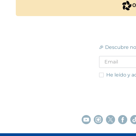
MARTORELL
Martorell
Polígon Industrial El Congost, Avinguda
Parque
del Congost, 48
(
08760
)
de Sant
93 775 08 67
93 135 
🎉 Descubre no
Ver en mapa
Ver e
STOCK DISPONIBLE
He leído y acep
He leído y a
SABADELL
BA
Sabadell
Carrer de Latorre, 9-11
(
08201
)
Passei
93 710 55 85
93 359
Ver en mapa
Ver e
STOCK DISPONIBLE