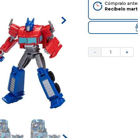
Cómpralo antes
Recíbelo
mar
－
＋