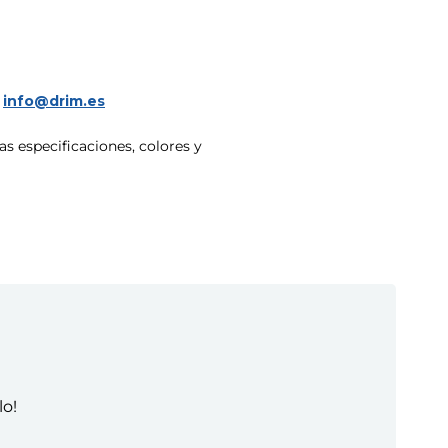
a
info@drim.es
s especificaciones, colores y
lo!