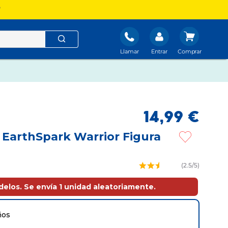
?
Llamar
Entrar
14
,
99
€
 EarthSpark Warrior Figura
(
2.5
/5)
delos. Se envía 1 unidad aleatoriamente.
ños