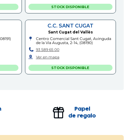
STOCK DISPONIBLE
C.C. SANT CUGAT
Sant Cugat del Vallès
(
08191
)
Centro Comercial Sant Cugat, Avinguda
de la Via Augusta, 2-14,
(
08190
)
93 589 65 00
Ver en mapa
STOCK DISPONIBLE
OLOT
Olot
Carrer Pere Llosas, 9
(
17800
)
97 226 94 15
n
Papel
Ver en mapa
de regalo
STOCK DISPONIBLE