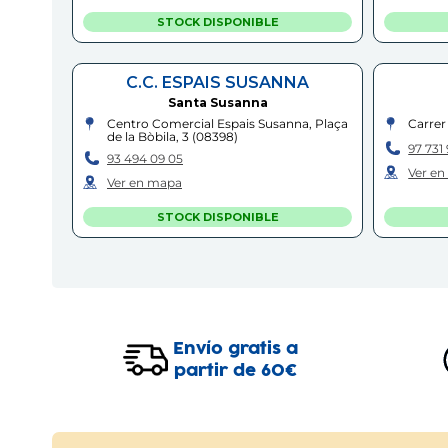
STOCK DISPONIBLE
C.C. ESPAIS SUSANNA
Santa Susanna
Centro Comercial Espais Susanna, Plaça
Carrer
de la Bòbila, 3
(
08398
)
97 731 
93 494 09 05
Ver e
Ver en mapa
STOCK DISPONIBLE
C.C. WESTFIELD LA
M
MAQUINISTA
Barcelona
Carrer
32
(
08
Centro Comercial Westfield La
Envío gratis a
Maquinista, Carrer de Potosí, 2, Local B
93 579
08
(
08030
)
partir de 60€
Ver e
93 360 99 57
Ver en mapa
STOCK DISPONIBLE