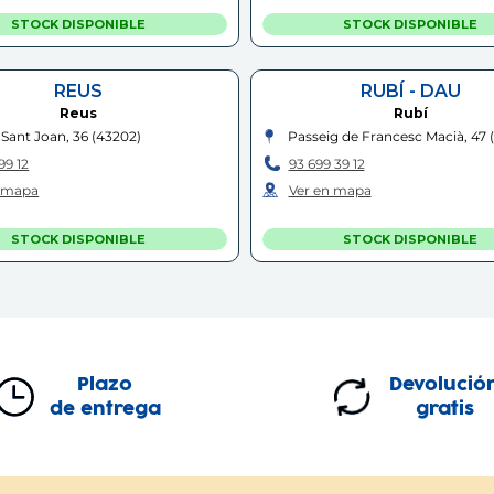
STOCK DISPONIBLE
STOCK DISPONIBLE
REUS
RUBÍ - DAU
Reus
Rubí
 Sant Joan, 36
(
43202
)
Passeig de Francesc Macià, 47
99 12
93 699 39 12
n mapa
Ver en mapa
STOCK DISPONIBLE
STOCK DISPONIBLE
OLLET - GALLECS
EL VENDRELL
Mollet del Vallès
El Vendrell
 de Francesc Ferrer i Guàrdia, 30-
Carrer del Segre, 17
(
43700
)
100
)
97 766 46 15
Plazo
Devolució
 47 28
Ver en mapa
de entrega
gratis
n mapa
STOCK DISPONIBLE
STOCK DISPONIBLE