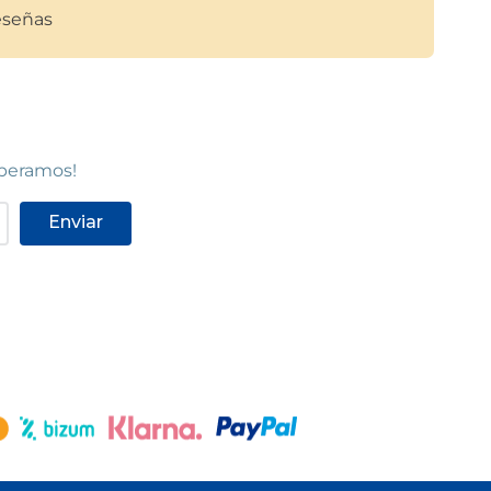
señas
LLEIDA - BARÓ DE MAIALS
at
Lleida
Avinguda
Carrer Baró de Maials, 5
(
25005
)
, Local B1
97 325 44 33
Ver en mapa
speramos!
Enviar
STOCK DISPONIBLE
NTONI
C.C. BARICENTRO
Barberà del Vallès
08001
)
Centro Comercial Baricentro, Carretera
de Barcelona, Km. 6,7
(
08210
)
93 729 05 22
Ver en mapa
STOCK DISPONIBLE