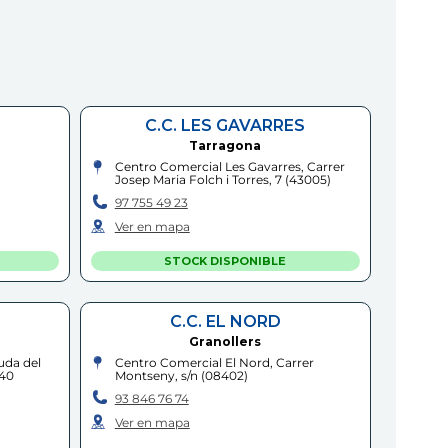
C.C. LES GAVARRES
Tarragona
Centro Comercial Les Gavarres, Carrer
Josep Maria Folch i Torres, 7
(
43005
)
97 755 49 23
Ver en mapa
STOCK DISPONIBLE
C.C. EL NORD
Granollers
uda del
Centro Comercial El Nord, Carrer
040
Montseny, s/n
(
08402
)
93 846 76 74
Ver en mapa