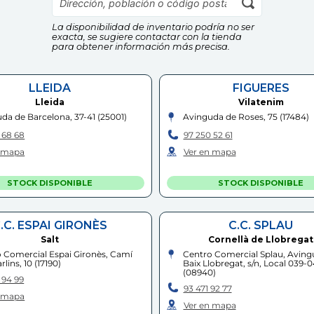
La disponibilidad de inventario podría no ser
exacta, se sugiere contactar con la tienda
para obtener información más precisa.
LLEIDA
FIGUERES
Lleida
Vilatenim
da de Barcelona, 37-41
(
25001
)
Avinguda de Roses, 75
(
17484
)
 68 68
97 250 52 61
n mapa
Ver en mapa
STOCK DISPONIBLE
STOCK DISPONIBLE
.C. ESPAI GIRONÈS
C.C. SPLAU
Salt
Cornellà de Llobregat
 Comercial Espai Gironès, Camí
Centro Comercial Splau, Aving
rlins, 10
(
17190
)
Baix Llobregat, s/n, Local 039-
(
08940
)
 94 99
93 471 92 77
n mapa
Ver en mapa