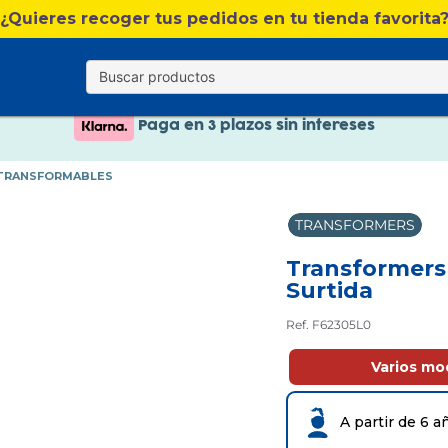
Nuevo catálogo Verano
¿Quieres recoger tus pedidos en tu tienda favorita
Envío gratis. A partir de 60€(excepto Baleares)
Paga en 3 plazos sin intereses
Nuevo catálogo Verano
TRANSFORMABLES
Paga en 3 plazos sin intereses
TRANSFORMERS
Transformers
Surtida
Ref. F62305L0
Varios mo
A partir de 6 a