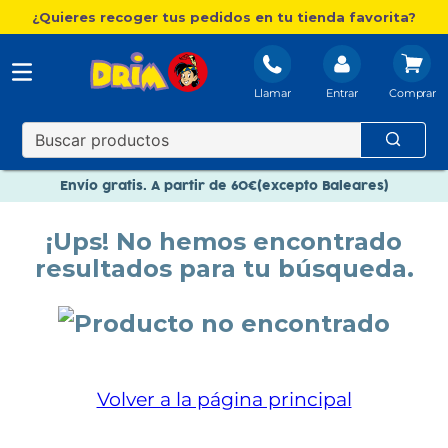
¿Quieres recoger tus pedidos en tu tienda favorita?
Llamar
Entrar
Nuevo catálogo Aire Libre
Envío gratis. A partir de 60€(excepto Baleares)
Paga en 3 plazos sin intereses
¡Ups! No hemos encontrado
Nuevo catálogo Aire Libre
resultados para tu búsqueda.
Paga en 3 plazos sin intereses
Volver a la página principal