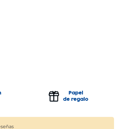
n
Papel
de regalo
señas