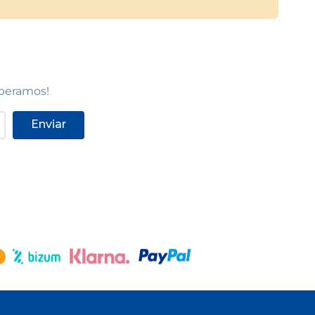
speramos!
Enviar