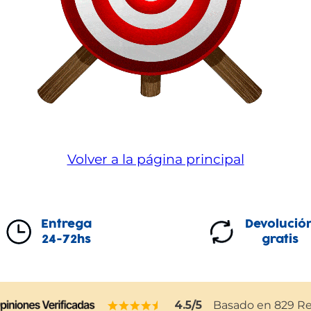
Volver a la página principal
Entrega
Devolució
24-72hs
gratis
4.5
/5
Basado en
829
Re