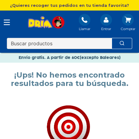
¿Quieres recoger tus pedidos en tu tienda favorita?
Llamar
Entrar
Nuevo catálogo Aire Libre
Envío gratis. A partir de 60€(excepto Baleares)
Paga en 3 plazos sin intereses
¡Ups! No hemos encontrado
Nuevo catálogo Aire Libre
resultados para tu búsqueda.
Paga en 3 plazos sin intereses