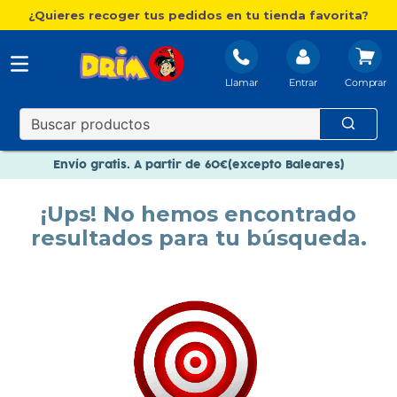
¿Quieres recoger tus pedidos en tu tienda favorita?
Llamar
Entrar
Nuevo catálogo Aire Libre
Envío gratis. A partir de 60€(excepto Baleares)
Paga en 3 plazos sin intereses
¡Ups! No hemos encontrado
Nuevo catálogo Aire Libre
resultados para tu búsqueda.
Paga en 3 plazos sin intereses