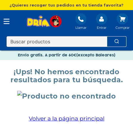
¿Quieres recoger tus pedidos en tu tienda favorita?
Llamar
Entrar
Nuevo catálogo Aire Libre
Envío gratis. A partir de 60€(excepto Baleares)
Paga en 3 plazos sin intereses
¡Ups! No hemos encontrado
Nuevo catálogo Aire Libre
resultados para tu búsqueda.
Paga en 3 plazos sin intereses
Volver a la página principal