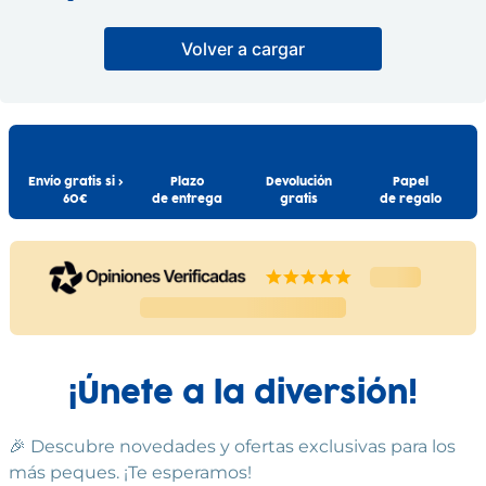
información para futuras
A partir de 3 años
5
Hot Wheels Pack F1
consultas. Las especificaciones,
Volver a cargar
colores y contenidos pueden
Hot Wheels
Surtido
variar respecto a los de la
Supercamiones
ilustración.
MATTEL
Individual Surtido
MATTEL
11
,
99
€
17
,
99
€
Comprar
Comprar
Envío gratis si >
Plazo
Devolución
Papel
60€
de entrega
gratis
de regalo
¡Únete a la diversión!
🎉 Descubre novedades y ofertas exclusivas para los
más peques. ¡Te esperamos!