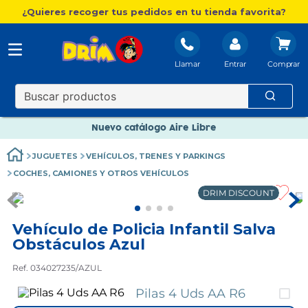
¿Quieres recoger tus pedidos en tu tienda favorita?
Nuevo catálogo Aire Libre
Llamar
Entrar
Envío gratis. A partir de 60€(excepto Baleares)
Paga en 3 plazos sin intereses
Nuevo catálogo Aire Libre
Paga en 3 plazos sin intereses
JUGUETES
VEHÍCULOS, TRENES Y PARKINGS
COCHES, CAMIONES Y OTROS VEHÍCULOS
DRIM DISCOUNT
Vehículo de Policia Infantil Salva
Obstáculos Azul
Ref. 034027235/AZUL
Pilas 4 Uds AA R6