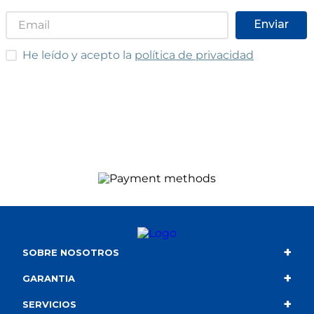
Enviar
He leído y acepto las condiciones
He leído y acepto la
política de privacidad
+
SOBRE NOSOTROS
+
Contacto
GARANTIA
+
Quiénes somos
Condiciones de compra
SERVICIOS