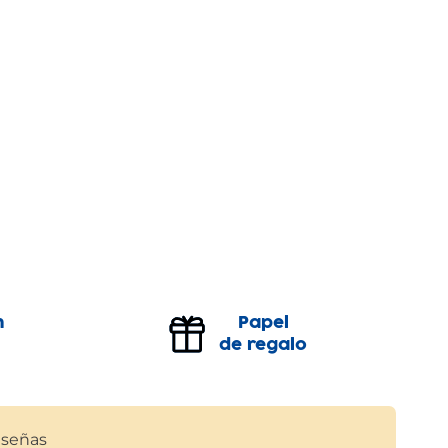
n
Papel
de regalo
señas