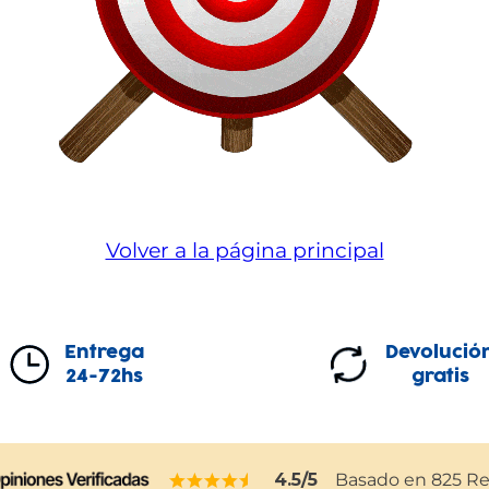
Volver a la página principal
Entrega
Devolució
24-72hs
gratis
4.5
/5
Basado en
825
Re