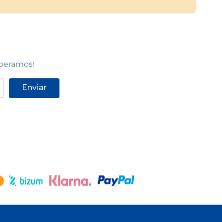
speramos!
Enviar