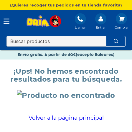
¿Quieres recoger tus pedidos en tu tienda favorita?
Llamar
Entrar
Nuevo catálogo Aire Libre
Envío gratis. A partir de 60€(excepto Baleares)
Paga en 3 plazos sin intereses
¡Ups! No hemos encontrado
Nuevo catálogo Aire Libre
resultados para tu búsqueda.
Paga en 3 plazos sin intereses
Volver a la página principal