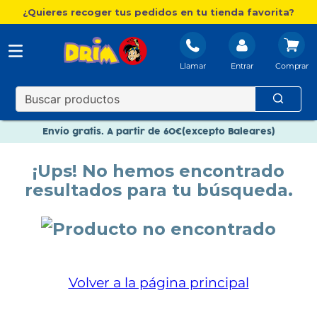
¿Quieres recoger tus pedidos en tu tienda favorita?
Llamar
Entrar
Nuevo catálogo Aire Libre
Envío gratis. A partir de 60€(excepto Baleares)
Paga en 3 plazos sin intereses
¡Ups! No hemos encontrado
Nuevo catálogo Aire Libre
resultados para tu búsqueda.
Paga en 3 plazos sin intereses
Volver a la página principal