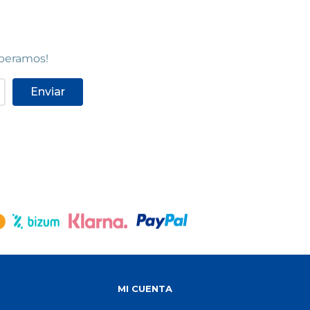
speramos!
Enviar
S
MI CUENTA