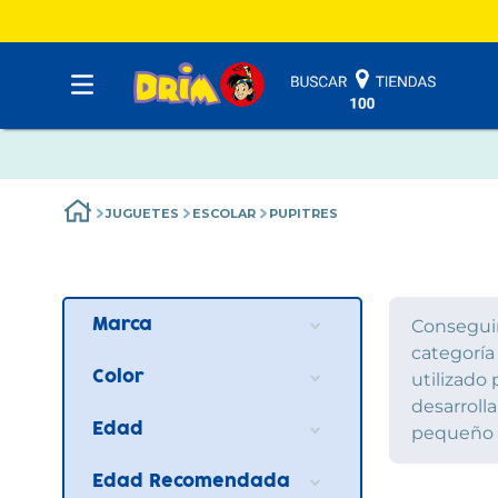
JUGUETES
ESCOLAR
PUPITRES
Conseguim
Marca
categoría
MOLTO
(
2
)
Color
utilizado
VTECH
(
1
)
desarroll
No definido
(
3
)
Edad
pequeño a
+18 años
(
2
)
Edad Recomendada
3 años
(
3
)