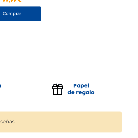
99
,
99
€
Comprar
n
Papel
de regalo
señas