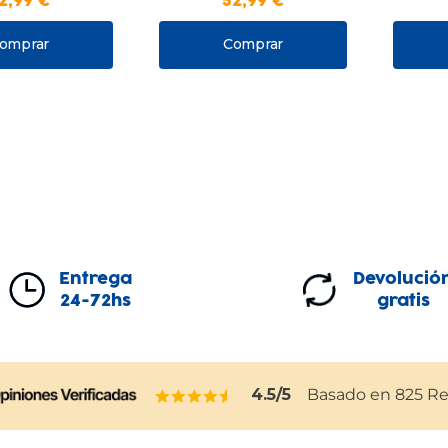
2
,
99
€
52
,
99
€
omprar
Comprar
Entrega
Devolució
24-72hs
gratis
4.5
/5
Basado en
825
Re