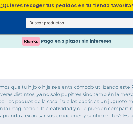
¿Quieres recoger tus pedidos en tu tienda favorita
Nuevo catálogo Verano
Envío gratis. A partir de 60€(excepto Baleares)
Paga en 3 plazos sin intereses
Nuevo catálogo Verano
Paga en 3 plazos sin intereses
os que tu hijo o hija se sienta cómodo utilizando este
 verás distintos, ya no solo pupitres sino también la mezc
 por los peques de la casa. Para los papás es un juguet
an la imaginación, la creatividad y que pueden compartir
prenda a expresar sus emociones y sentimientos? Esta 