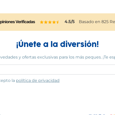
4.5
/5
Basado en
825
Re
¡Únete a la diversión!
vedades y ofertas exclusivas para los más peques. ¡Te e
to las condiciones
cepto la
política de privacidad