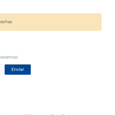
señas
speramos!
Enviar