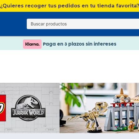
¿Quieres recoger tus pedidos en tu tienda favorita
Nuevo catálogo Verano
Envío gratis. A partir de 60€(excepto Baleares)
Paga en 3 plazos sin intereses
Nuevo catálogo Verano
Paga en 3 plazos sin intereses