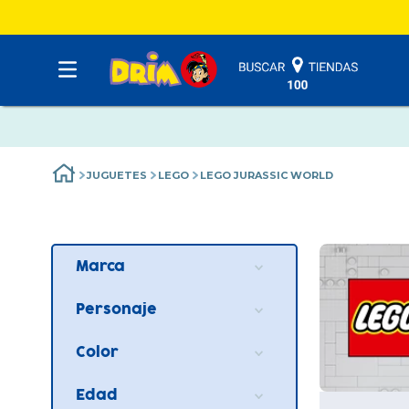
JUGUETES
LEGO
LEGO JURASSIC WORLD
Marca
LEGO
(
3
)
Personaje
JURASSIC WORLD
(
3
)
Color
No definido
(
3
)
Edad