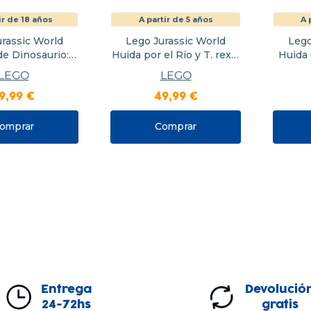
ir de 18 años
A partir de 5 años
A 
urassic World
Lego Jurassic World
Lego
de Dinosaurio:
Huida por el Río y T. rex a
Huida 
iceratops
la Caza
Ra
LEGO
LEGO
9
,
99
€
49
,
99
€
omprar
Comprar
Entrega
Devolució
24-72hs
gratis