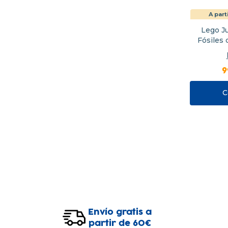
A part
Lego J
Fósiles 
Tr
9
C
Envío gratis a
partir de 60€