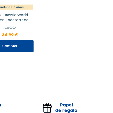
partir de 6 años
 Jurassic World
en Todoterreno y
ptor al Acecho
LEGO
34
,
99
€
Comprar
n
Papel
de regalo