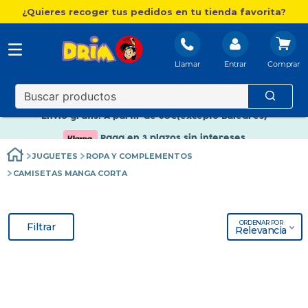
¿Quieres recoger tus pedidos en tu tienda favorita?
Llamar
Entrar
Nuevo catálogo Aire Libre
Envío gratis. A partir de 60€(excepto Baleares)
Paga en 3 plazos sin intereses
JUGUETES
ROPA Y COMPLEMENTOS
Nuevo catálogo Aire Libre
CAMISETAS MANGA CORTA
Paga en 3 plazos sin intereses
ORDENAR POR
Filtrar
Relevancia