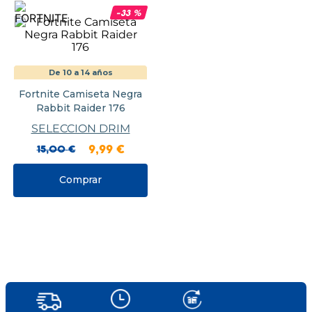
-
33
%
De 10 a 14 años
Fortnite Camiseta Negra
Rabbit Raider 176
SELECCION DRIM
15
,
00
€
9
,
99
€
Comprar