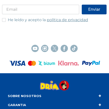
Enviar
He leído y acepto las condiciones
He leído y acepto la
política de privacidad
+
SOBRE NOSOTROS
+
Contacto
GARANTIA