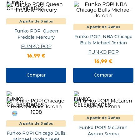
A partir de 3 años
A partir de 3 años
Funko POP! Queen
Funko POP! NBA Chicago
Freddie Mercury
Bulls Michael Jordan
FUNKO POP
FUNKO POP
16
,
99
€
16
,
99
€
Comprar
Comprar
A partir de 3 años
A partir de 3 años
Funko POP! McLaren
Funko POP! Chicago Bulls
Ayrton Senna
Michael Jordan 1998