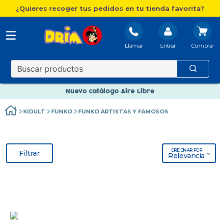
¿Quieres recoger tus pedidos en tu tienda favorita?
Nuevo catálogo Aire Libre
Llamar
Entrar
Envío gratis. A partir de 60€(excepto Baleares)
Paga en 3 plazos sin intereses
Nuevo catálogo Aire Libre
Paga en 3 plazos sin intereses
KIDULT
FUNKO
FUNKO ARTISTAS Y FAMOSOS
ORDENAR POR
Filtrar
Relevancia