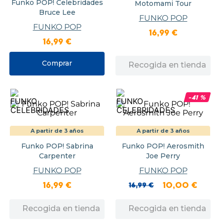
Funko POP! Celebridades
Motomami Tour
Bruce Lee
FUNKO POP
FUNKO POP
16
,
99
€
16
,
99
€
Comprar
Recogida en tienda
-
41
%
A partir de 3 años
A partir de 3 años
Funko POP! Sabrina
Funko POP! Aerosmith
Carpenter
Joe Perry
FUNKO POP
FUNKO POP
16
,
99
€
16
,
99
€
10
,
00
€
Recogida en tienda
Recogida en tienda