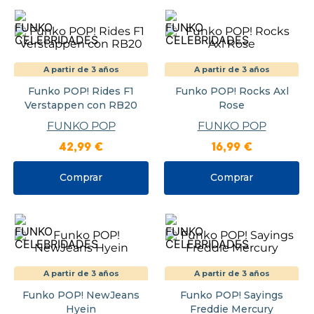
A partir de 3 años
A partir de 3 años
Funko POP! Rides F1
Funko POP! Rocks Axl
Verstappen con RB20
Rose
FUNKO POP
FUNKO POP
42
,
99
€
16
,
99
€
Comprar
Comprar
A partir de 3 años
A partir de 3 años
Funko POP! NewJeans
Funko POP! Sayings
Hyein
Freddie Mercury