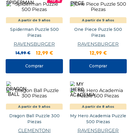
-
13
%
A partir de 9 años
A partir de 9 años
Spiderman Puzzle 500
One Piece Puzzle 500
Piezas
Piezas
RAVENSBURGER
RAVENSBURGER
14
,
99
€
12
,
99
€
12
,
99
€
Comprar
Comprar
A partir de 9 años
A partir de 8 años
Dragon Ball Puzzle 300
My Hero Academia Puzzle
Piezas
500 Piezas
CLEMENTONI
RAVENSBURGER