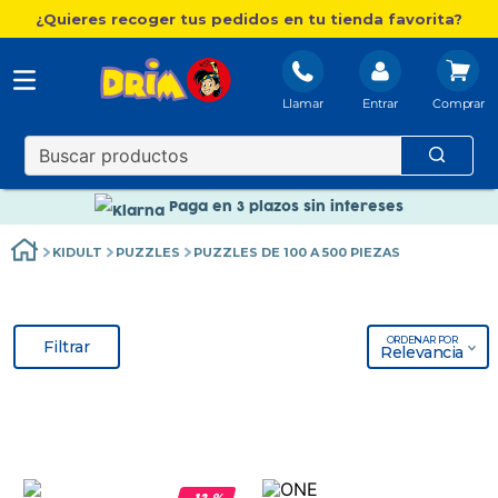
¿Quieres recoger tus pedidos en tu tienda favorita?
Llamar
Entrar
Nuevo catálogo Aire Libre
Envío gratis. A partir de 60€(excepto Baleares)
Paga en 3 plazos sin intereses
Nuevo catálogo Aire Libre
KIDULT
PUZZLES
PUZZLES DE 100 A 500 PIEZAS
Paga en 3 plazos sin intereses
ORDENAR POR
Filtrar
Relevancia