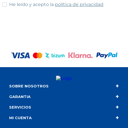
He leído y acepto las condiciones
He leído y acepto la
política de privacidad
+
SOBRE NOSOTROS
+
Contacto
GARANTIA
+
Quiénes somos
Condiciones de compra
SERVICIOS
+
Catálogo
Política de privacidad
Envío
MI CUENTA
Información corporativa
Política de cookies
Portes gratuitos