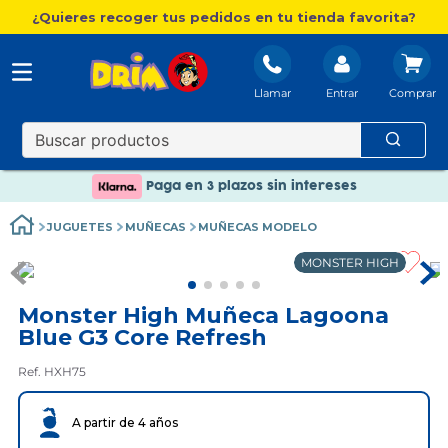
¿Quieres recoger tus pedidos en tu tienda favorita?
Llamar
Entrar
Nuevo catálogo Aire Libre
Envío gratis. A partir de 60€(excepto Baleares)
Paga en 3 plazos sin intereses
Nuevo catálogo Aire Libre
JUGUETES
MUÑECAS
MUÑECAS MODELO
Paga en 3 plazos sin intereses
MONSTER HIGH
Monster High Muñeca Lagoona
Blue G3 Core Refresh
Ref. HXH75
A partir de 4 años