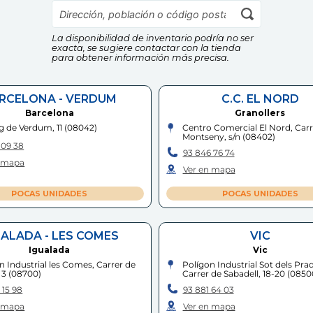
La disponibilidad de inventario podría no ser
exacta, se sugiere contactar con la tienda
para obtener información más precisa.
RCELONA - VERDUM
C.C. EL NORD
Barcelona
Granollers
g de Verdum, 11
(
08042
)
Centro Comercial El Nord, Carr
Montseny, s/n
(
08402
)
 09 38
93 846 76 74
n mapa
Ver en mapa
POCAS UNIDADES
POCAS UNIDADES
UALADA - LES COMES
VIC
Igualada
Vic
n Industrial les Comes, Carrer de
Polígon Industrial Sot dels Prad
 3
(
08700
)
Carrer de Sabadell, 18-20
(
0850
 15 98
93 881 64 03
n mapa
Ver en mapa