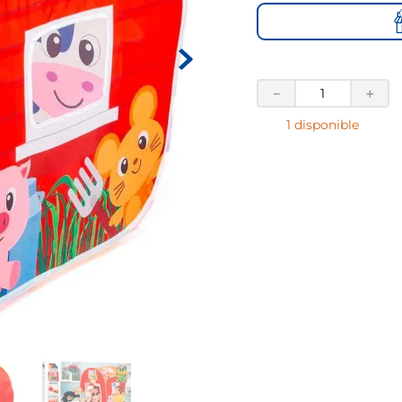
－
＋
1 disponible