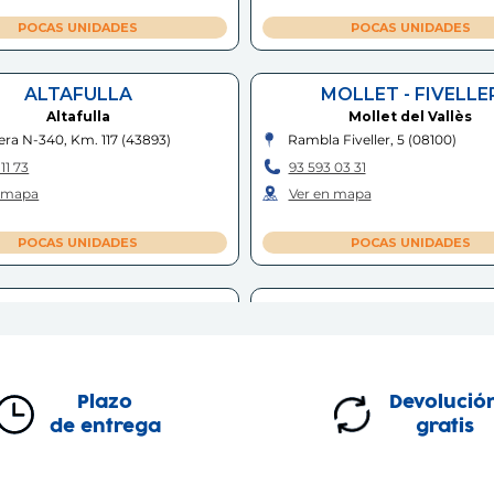
POCAS UNIDADES
POCAS UNIDADES
ALTAFULLA
MOLLET - FIVELLE
Altafulla
Mollet del Vallès
era N-340, Km. 117
(
43893
)
Rambla Fiveller, 5
(
08100
)
11 73
93 593 03 31
n mapa
Ver en mapa
POCAS UNIDADES
POCAS UNIDADES
TARRAGONA
LA ROCA
Tarragona
La Roca del Vallès
da Ramón y Cajal, 11
(
43001
)
Polígono Industrial Can Massag
(
08430
)
17 14
93 842 33 96
Plazo
Devolució
n mapa
Ver en mapa
de entrega
gratis
POCAS UNIDADES
POCAS UNIDADES