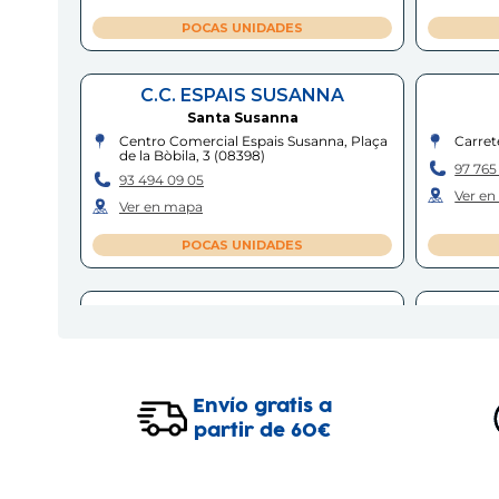
POCAS UNIDADES
C.C. ESPAIS SUSANNA
Santa Susanna
Centro Comercial Espais Susanna, Plaça
Carret
de la Bòbila, 3
(
08398
)
97 765 
93 494 09 05
Ver e
Ver en mapa
POCAS UNIDADES
SANT BOI
Sant Boi de Llobregat
Carrer de la Indústria, 17
(
08830
)
Avingu
93 661 21 35
97 724 
Envío gratis a
Ver en mapa
Ver e
partir de 60€
POCAS UNIDADES