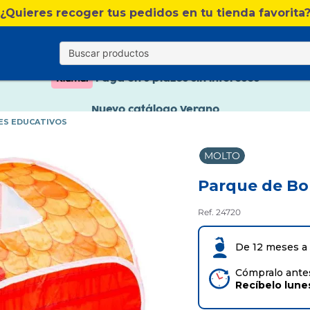
Nuevo catálogo Verano
¿Quieres recoger tus pedidos en tu tienda favorita
Envío gratis. A partir de 60€(excepto Baleares)
Paga en 3 plazos sin intereses
Nuevo catálogo Verano
ES EDUCATIVOS
Paga en 3 plazos sin intereses
MOLTO
Parque de Bo
Ref. 24720
De 12 meses a
Cómpralo antes
Recíbelo
lune