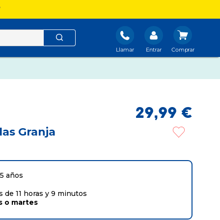
?
Llamar
Entrar
29
,
99
€
las Granja
 5 años
 de 11 horas y 9 minutos
s
o
martes