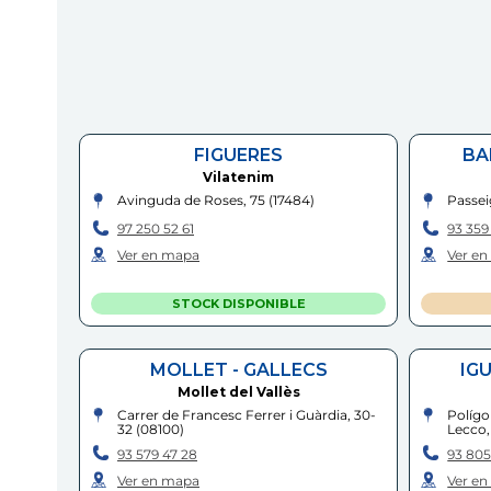
FIGUERES
BA
Vilatenim
Avinguda de Roses, 75
(
17484
)
Passei
97 250 52 61
93 359
Ver en mapa
Ver e
STOCK DISPONIBLE
MOLLET - GALLECS
IG
Mollet del Vallès
Carrer de Francesc Ferrer i Guàrdia, 30-
Polígo
32
(
08100
)
Lecco,
93 579 47 28
93 805
Ver en mapa
Ver e