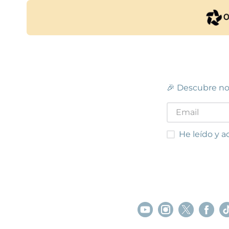
BARCELONA - GUIPÚZCOA
C.
Barcelona
Rambla de Guipúscoa, 140
(
08020
)
Centro
Avingu
93 314 88 47
93 541
Ver en mapa
Ver e
POCAS UNIDADES
🎉 Descubre no
C.C. FINESTRELLES
Esplugues de Llobregat
He leído y acep
He leído y a
Centro Comercial Finestrelles, Carrer de
Laureà Miró, 4
(
08950
)
93 499 81 32
Ver en mapa
POCAS UNIDADES