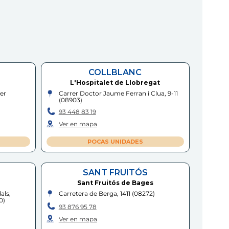
COLLBLANC
L'Hospitalet de Llobregat
er
Carrer Doctor Jaume Ferran i Clua, 9-11
(
08903
)
93 448 83 19
Ver en mapa
POCAS UNIDADES
SANT FRUITÓS
Sant Fruitós de Bages
als,
Carretera de Berga, 1411
(
08272
)
0
)
93 876 95 78
Ver en mapa