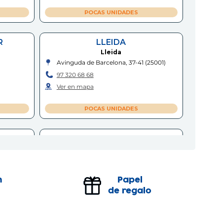
POCAS UNIDADES
R
LLEIDA
Lleida
Avinguda de Barcelona, 37-41
(
25001
)
97 320 68 68
Ver en mapa
POCAS UNIDADES
LLEIDA - ALCALDE COSTA
Lleida
uer, s/n
Carrer Alcalde Costa, 5
(
25002
)
97 327 26 20
n
Papel
Ver en mapa
de regalo
POCAS UNIDADES