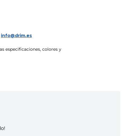
a
info@drim.es
s especificaciones, colores y
lo!