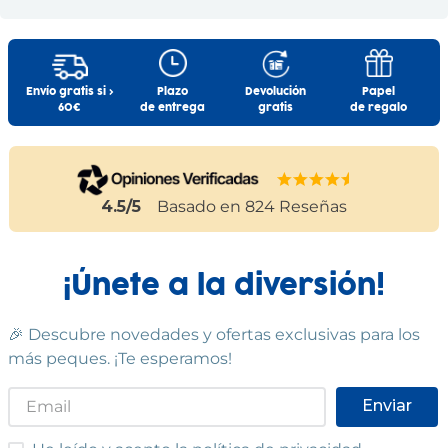
SELECCION DRIM
CYP
Información Adicional:
19
,
99
€
24
,
99
€
Instrucciones de uso y datos de contacto del fabricante
dentro del embalaje del producto. Si tienes dudas,
contáctanos a
info@drim.es
Comprar
Comprar
Envío gratis si >
Plazo
Devolución
Papel
60€
de entrega
gratis
de regalo
Cumple las normas europeas de
seguridad. Guarde esta información
para futuras consultas. Las
especificaciones, colores y contenidos
pueden variar respecto a los de la
ilustración.
4.5
/5
Basado en
824
Reseñas
¡Únete a la diversión!
🎉 Descubre novedades y ofertas exclusivas para los
más peques. ¡Te esperamos!
Enviar