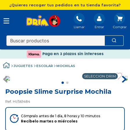
¿Quieres recoger tus pedidos en tu tienda favorita?
Llamar
Entrar
Nuevo catálogo Aire Libre
Envío gratis. A partir de 60€(excepto Baleares)
Paga en 3 plazos sin intereses
Nuevo catálogo Aire Libre
JUGUETES
ESCOLAR
MOCHILAS
Paga en 3 plazos sin intereses
SELECCION DRIM
Poopsie Slime Surprise Mochila
Ref. HI/561484
Cómpralo antes de 1 día, 8 horas y 10 minutos
Recíbelo
martes
o
miércoles