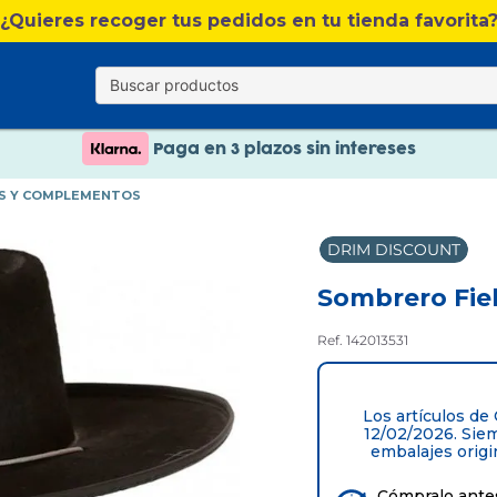
¿Quieres recoger tus pedidos en tu tienda favorita
Nuevo catálogo Verano
Envío gratis. A partir de 60€(excepto Baleares)
Paga en 3 plazos sin intereses
Nuevo catálogo Verano
S Y COMPLEMENTOS
Paga en 3 plazos sin intereses
DRIM DISCOUNT
Sombrero Fie
Ref. 142013531
Los artículos de
12/02/2026. Sie
embalajes origi
Cómpralo antes