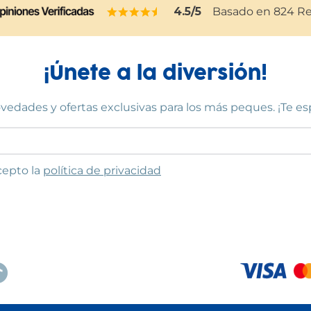
4.5
/5
Basado en
824
Re
¡Únete a la diversión!
vedades y ofertas exclusivas para los más peques. ¡Te e
to las condiciones
cepto la
política de privacidad