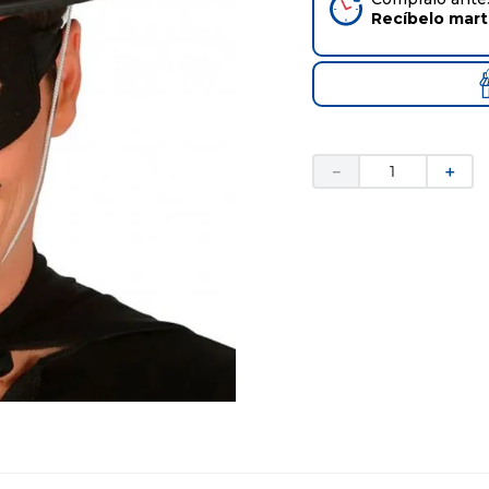
Recíbelo
mar
－
＋