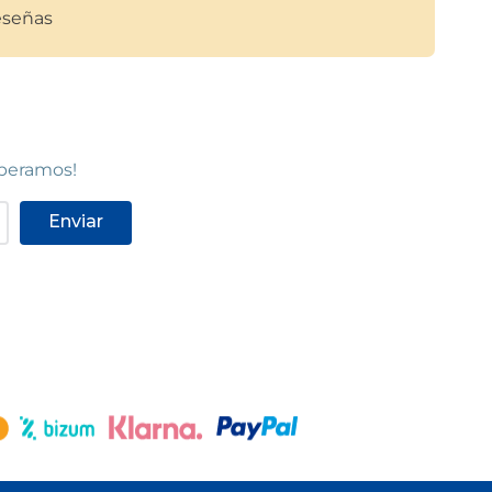
señas
speramos!
Enviar